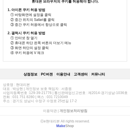
휴대폰 브라우저의 쿠키를 허용해야 합니다.
1. 아이폰 쿠키 허용 방법
① 바탕화면에 설정을 클릭
② 중간 위치의 Safari를 클릭
③ 중간 쿠키 허용에서 항상으로 클릭
2. 갤럭시 쿠키 허용 방법
① 인터넷 창 열기
② 휴대폰 하단 왼쪽 버튼의 더보기 메뉴
③ 화면 하단의 설정 클릭
④ 쿠키 허용에 V 체크
상점정보
PC버젼
이용안내
고객센터
커뮤니티
상호명 : 현대리본
대표 : 박상현 | 개인정보 보호 책임자 : 서종원
사업자등록번호 :129-39-21776 | 통신판매업신고번호 : 제2014-경기성남-1036호
전화 : 031 751 8280 | 팩스 : 031 7210049
주소 : 경기도 성남시 수정구 수정로 25번길 17-2
이용약관
|
개인정보처리방침
ⓒe현대리본 All rights reserved.
Make
Shop