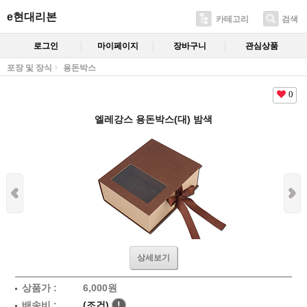
e현대리본
카테고리
검색
로그인
마이페이지
장바구니
관심상품
포장 및 장식
용돈박스
0
엘레강스 용돈박스(대) 밤색
상세보기
상품가 :
6,000
원
배송비 :
(조건)
!