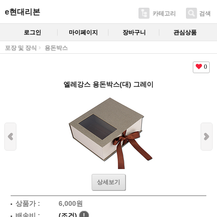
e현대리본
카테고리
검색
로그인
마이페이지
장바구니
관심상품
포장 및 장식
용돈박스
0
엘레강스 용돈박스(대) 그레이
상세보기
상품가 :
6,000
원
배송비 :
(조건)
!